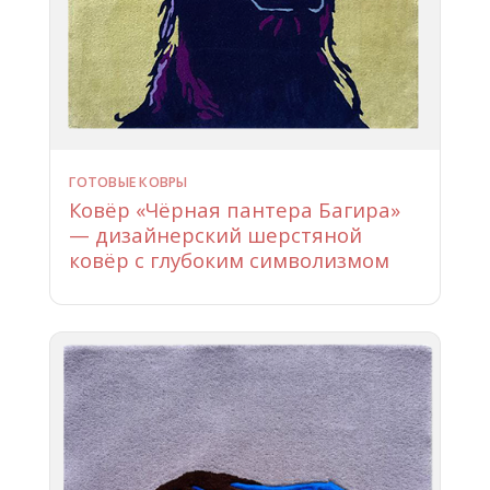
ГОТОВЫЕ КОВРЫ
Ковёр «Чёрная пантера Багира»
— дизайнерский шерстяной
ковёр с глубоким символизмом