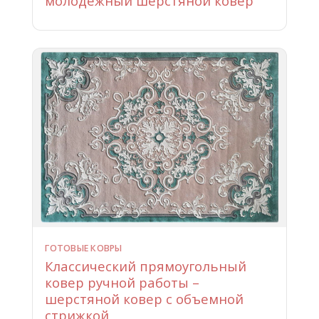
молодежный шерстяной ковер
ГОТОВЫЕ КОВРЫ
Классический прямоугольный
ковер ручной работы –
шерстяной ковер с объемной
стрижкой