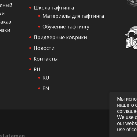
я
олный
Школа тафтинга
ки
Материалы для тафтинга
заказ
Обучение тафтингу
язки
Придверные коврики
Новости
Контакты
RU
RU
EN
Мы испо
нашего с
соглаша
We use c
our websi
use of co
ped
ataman