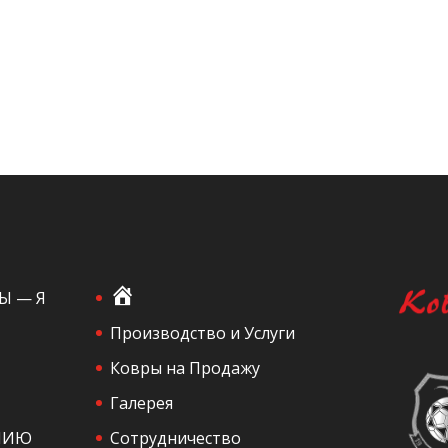
Г
Ы — Я
л
Производство и Услуги
а
Ковры на Продажу
в
Галерея
н
а
НИЮ
Сотрудничество