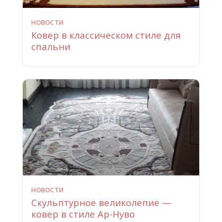
НОВОСТИ
Ковер в классическом стиле для
спальни
НОВОСТИ
Скульптурное великолепие —
ковер в стиле Ар-Нуво